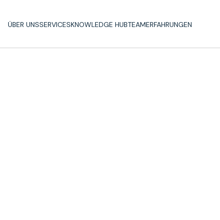
ÜBER UNS
SERVICES
KNOWLEDGE HUB
TEAM
ERFAHRUNGEN
ÜBER UNS
SERVICES
KNOWLEDGE HUB
TEAM
ERFAHRUNGEN